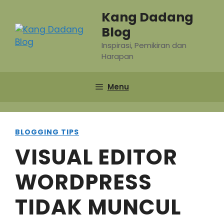
Skip
Kang Dadang
to
Blog
content
Inspirasi, Pemikiran dan
Harapan
Menu
BLOGGING TIPS
VISUAL EDITOR
WORDPRESS
TIDAK MUNCUL