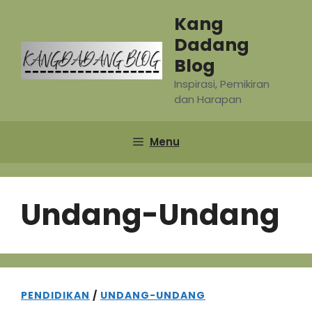
Skip
Kang
to
Dadang
content
Blog
Inspirasi, Pemikiran
dan Harapan
Menu
Undang-Undang
PENDIDIKAN
/
UNDANG-UNDANG