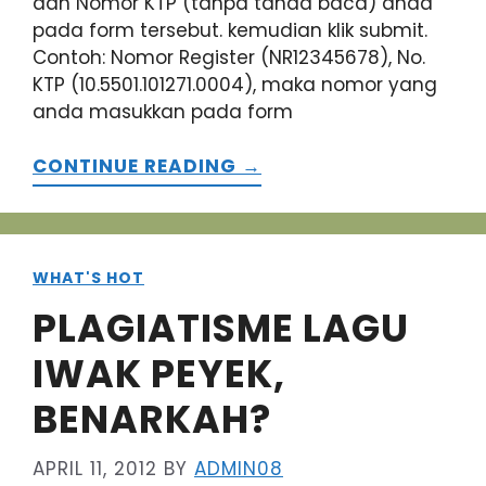
dan Nomor KTP (tanpa tanda baca) anda
pada form tersebut. kemudian klik submit.
Contoh: Nomor Register (NR12345678), No.
KTP (10.5501.101271.0004), maka nomor yang
anda masukkan pada form
CONTINUE READING →
WHAT'S HOT
PLAGIATISME LAGU
IWAK PEYEK,
BENARKAH?
APRIL 11, 2012
BY
ADMIN08