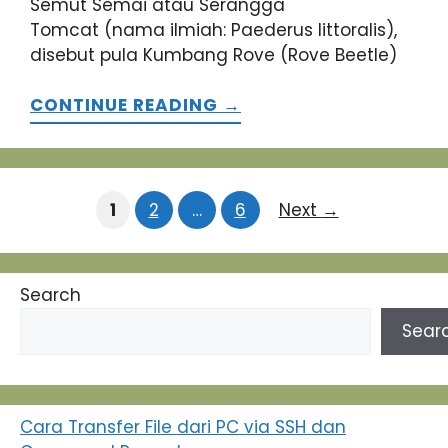
Semut Semai atau Serangga
Tomcat (nama ilmiah: Paederus littoralis),
disebut pula Kumbang Rove (Rove Beetle)
CONTINUE READING →
Page
Page
Page
1
2
…
6
Next
→
Search
Sear
Cara Transfer File dari PC via SSH dan