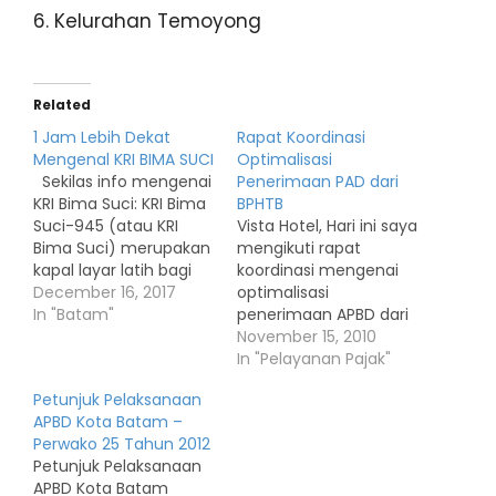
6. Kelurahan Temoyong
Related
1 Jam Lebih Dekat
Rapat Koordinasi
Mengenal KRI BIMA SUCI
Optimalisasi
Sekilas info mengenai
Penerimaan PAD dari
KRI Bima Suci: KRI Bima
BPHTB
Suci-945 (atau KRI
Vista Hotel, Hari ini saya
Bima Suci) merupakan
mengikuti rapat
kapal layar latih bagi
koordinasi mengenai
taruna/kadet
December 16, 2017
optimalisasi
pengganti kapal
In "Batam"
penerimaan APBD dari
legendaris KRI Dewaruci
BPHTB (bea perolehan
November 15, 2010
yang sudah beroperasi
hak atas tanah dan
In "Pelayanan Pajak"
sejak 1953. Melalui
bangunan) dimana
Petunjuk Pelaksanaan
peresmian tersebut KRI
dengan keluarnya
APBD Kota Batam –
Bima Suci masuk ke
peraturan baru
Perwako 25 Tahun 2012
dalam jajaran TNI
tersebut, maka
Petunjuk Pelaksanaan
Angkatan Laut sebagai
penerimaan pajak dari
APBD Kota Batam
Kapal Layar Latih
BPHTB yang selama ini