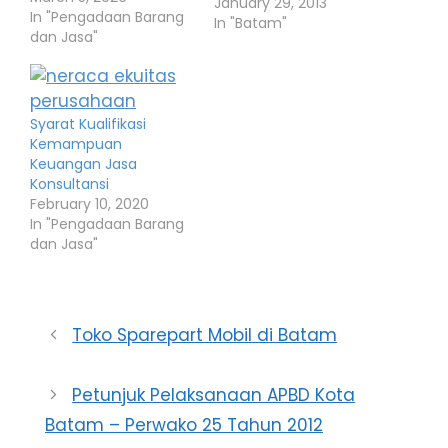
dalam Perwako 25
January 29, 2013
In "Pengadaan Barang
Tahun 2012 sebagai
In "Batam"
dan Jasa"
pedoman bagi satuan
kerja
(sekretariat/badan/din
as/kantor/UPT/Kecam
atan/kelurahan) di
Syarat Kualifikasi
lingkungan pemerintah
Kemampuan
Kota Batam. Perwako
Keuangan Jasa
25 Tahun 2012
Konsultansi
ditetapkan tanggal 14
February 10, 2020
Juni 2012 dan
In "Pengadaan Barang
diundangkan pada
dan Jasa"
tanggal yang sama.
Review: Setelah
membaca sebagian isi
dari Perwako 25
Toko Sparepart Mobil di Batam
Tahun…
Petunjuk Pelaksanaan APBD Kota
Batam – Perwako 25 Tahun 2012