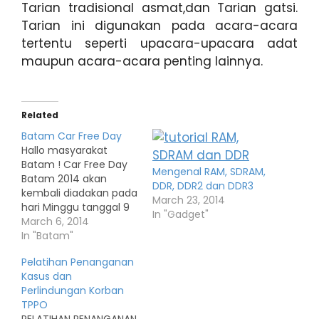
Tarian tradisional asmat,dan Tarian gatsi.
Tarian ini digunakan pada acara-acara
tertentu seperti upacara-upacara adat
maupun acara-acara penting lainnya.
Related
Batam Car Free Day
Hallo masyarakat
Batam ! Car Free Day
Mengenal RAM, SDRAM,
Batam 2014 akan
DDR, DDR2 dan DDR3
kembali diadakan pada
March 23, 2014
hari Minggu tanggal 9
In "Gadget"
Maret ini masih di
March 6, 2014
tempat yang sama di
In "Batam"
sepanjang Jl. Imam
Pelatihan Penanganan
Bonjol dimulai dari jam
Kasus dan
6 hingga 9 pagi. Go
Perlindungan Korban
Green adalah tema
TPPO
acara car free day
PELATIHAN PENANGANAN