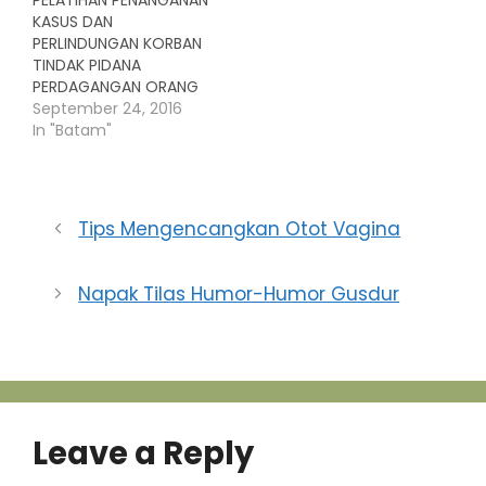
untuk bulan Maret ini,
KASUS DAN
Sweeping Walk…
PERLINDUNGAN KORBAN
TINDAK PIDANA
PERDAGANGAN ORANG
BAGI PENGADAAN
September 24, 2016
LAYANAN KESEHATAN
In "Batam"
Batam, 28 - 30
September 2016 -----
--------------------
--------------------
Tips Mengencangkan Otot Vagina
--------------------
--------------------
--------------------
Napak Tilas Humor-Humor Gusdur
--------------------
--------------------
--- Lembar Registrasi
Mohon lengkapi
informasi di bawah ini
dan serahkan kembali
Lembar Registrasi*
Leave a Reply
melalui email paling
lambat tanggal 21