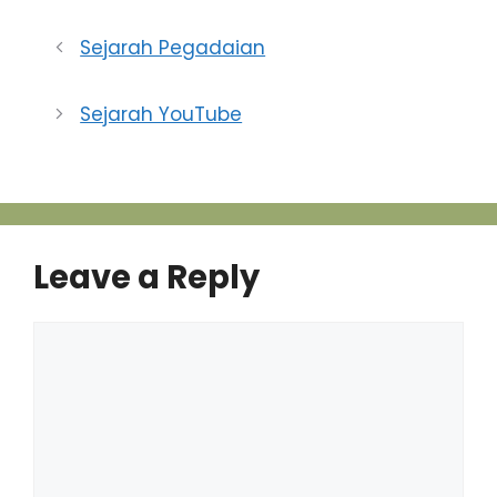
Film produksi 03
Production & MBC-
Sejarah Pegadaian
Dubai, merupakan film
yang mengisahkan
tentang sejarah Islam.
Sejarah YouTube
Film ini pertamakali di
putar di Indonesia, dan
terdiri 31 episode. Film
ini…
Leave a Reply
Comment