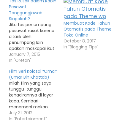
Tas Rusak dalam Kabin
Pesawat
Tanggungjawab
Siapakah?
Membuat Kode Tahun
Jika tas penumpang
Otomatis pada Theme
pesawat rusak karena
Toko Online
ditarik oleh
October 8, 2017
penumpang lain
In "Blogging Tips"
apakah maskapai ikut
bertanggungjawab
January 7, 2015
atas kerusakan ini?
In "Oretan"
Bagasi dalam
Film Seri Kolosal “Omar”
pengangkutan
(Umar Bin Khattab)
pesawat udara dibagi
Inilah film yang saya
dalam 2 jenis yaitu: 1).
tunggu-tunggu
bagasi tercatat 2).
kehadirannya di layar
bagasi kabin.
kaca. Sembari
Ketentuan pasal 1 ayat
menemani makan
24 dan 25 UU Nomor 1
sahur, MNCTV (dulu
July 31, 2012
Tahun 2009 tentang
TPI) menghadirkan film
In "Entertainment"
penerbangan, bagasi
kolosal bertajuk ‘Omar’
tercatat dan…
(Umar Bin Khattab).