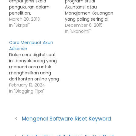
empat jenis skala
program studi
pengukuran dalam
Akuntansi atau
penelitian,
Manajemen Keuangan
yaitu nominal, ordinal, i
March 28, 2013
yang paling sering di
nterval dan ratio. 1.
In "Skripsi"
munculkan adalah
December 6, 2015
Skala pengukuran
Pengaruh Dividend
In "Ekonomi"
nominal Skala
Payout Ratio (DPR).
Cara Membuat Akun
pengukuran
Mahasiswa tingkat
Adsense
nominal adalah skala
akhir sering bingung
Dalam era digital saat
yang memungkinkan
untuk menghitung DPR
ini, banyak orang yang
peneliti
tersebut. Nah kali ini
mencari cara untuk
mengelompokkan
saya akan mengupas
menghasilkan uang
subyek kedalam
tuntas mengenai cara
dari konten online yang
kategori atau
menghitung DIVIDEND
mereka buat. Salah
February 13, 2024
kelompok. Skala
PAYOUT RATIO. Cara
satu cara yang populer
In "Blogging Tips"
nominal digunakan
menghitung dividen
adalah melalui
untuk
payout ratio dapat…
program periklanan
mengklasifikasikan
seperti Google
obyek, individual atau
AdSense. Dengan
kelompok; sebagai
Mengenal Software Riset Keyword
AdSense, Anda dapat
contoh mengklasifikasi
menghasilkan uang
jenis kelamin, agama,
dengan menampilkan
pekerjaan, dan area