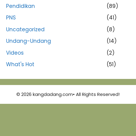
Pendidikan
(89)
PNS
(41)
Uncategorized
(8)
Undang-Undang
(14)
Videos
(2)
What's Hot
(51)
© 2026 kangdadang.com• All Rights Reserved!