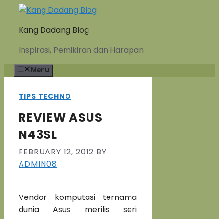
Skip
to
Kang Dadang Blog
content
Inspirasi, Pemikiran dan Harapan
Menu
TIPS TECHNO
REVIEW ASUS
N43SL
FEBRUARY 12, 2012
BY
ADMIN08
Vendor komputasi ternama
dunia Asus merilis seri