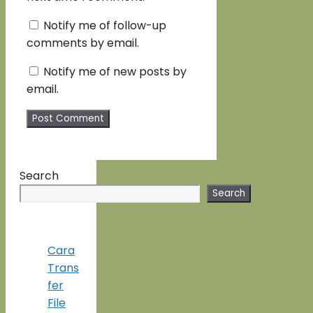
Notify me of follow-up
comments by email.
Notify me of new posts by
email.
Search
Search
Cara
Trans
fer
File