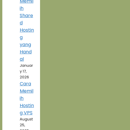
Memil
ih
Share
d
Hostin
g
yang
Hand
al
Januar
y 17,
2026
Cara
Memil
ih
Hostin
g VPS
August
25,