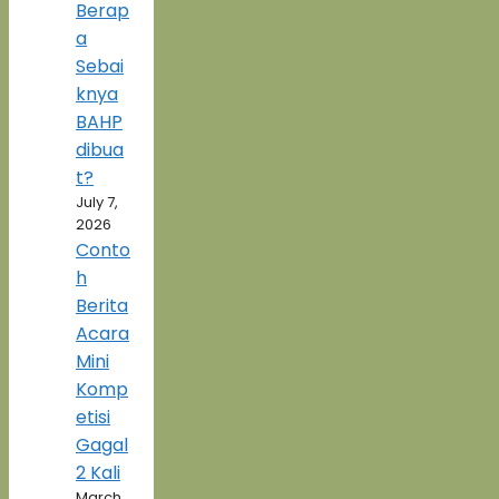
Berap
a
Sebai
knya
BAHP
dibua
t?
July 7,
2026
Conto
h
Berita
Acara
Mini
Komp
etisi
Gagal
2 Kali
March