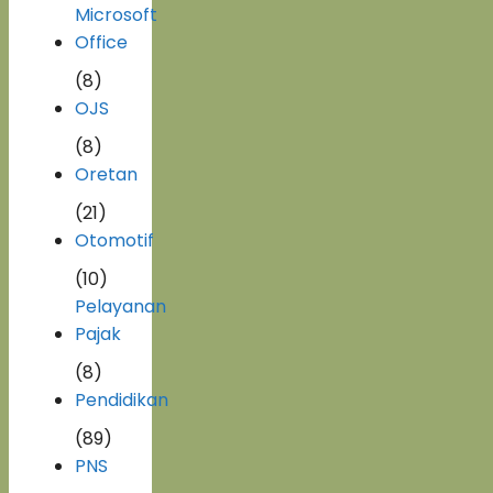
Microsoft
Office
(8)
OJS
(8)
Oretan
(21)
Otomotif
(10)
Pelayanan
Pajak
(8)
Pendidikan
(89)
PNS