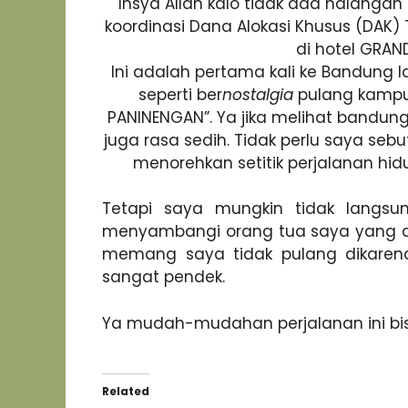
Insya Allah kalo tidak ada halangan
koordinasi Dana Alokasi Khusus (DAK) 
di hotel GRA
Ini adalah pertama kali ke Bandung la
seperti ber
nostalgia
pulang kampu
PANINENGAN”. Ya jika melihat bandung 
juga rasa sedih. Tidak perlu saya s
menorehkan setitik perjalanan hid
Tetapi saya mungkin tidak langsu
menyambangi orang tua saya yang di
memang saya tidak pulang dikaren
sangat pendek.
Ya mudah-mudahan perjalanan ini bisa
Related