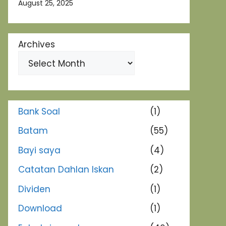
August 25, 2025
Archives
Bank Soal
(1)
Batam
(55)
Bayi saya
(4)
Catatan Dahlan Iskan
(2)
Dividen
(1)
Download
(1)