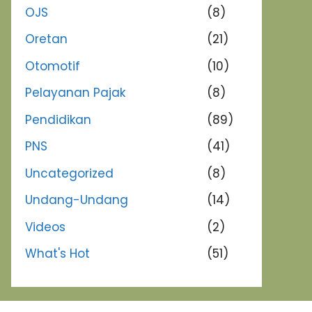
OJS
(8)
Oretan
(21)
Otomotif
(10)
Pelayanan Pajak
(8)
Pendidikan
(89)
PNS
(41)
Uncategorized
(8)
Undang-Undang
(14)
Videos
(2)
What's Hot
(51)