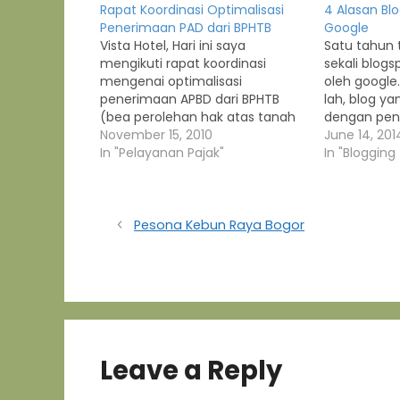
Rapat Koordinasi Optimalisasi
4 Alasan Bl
Penerimaan PAD dari BPHTB
Google
Vista Hotel, Hari ini saya
Satu tahun t
mengikuti rapat koordinasi
sekali blogs
mengenai optimalisasi
oleh google.
penerimaan APBD dari BPHTB
lah, blog ya
(bea perolehan hak atas tanah
dengan pen
dan bangunan) dimana dengan
November 15, 2010
berhari-har
June 14, 201
keluarnya peraturan baru
In "Pelayanan Pajak"
dalam beber
In "Blogging 
tersebut, maka penerimaan
ya gimana l
pajak dari BPHTB yang selama ini
hak menuntut
disetor ke pemerintah pusat,
cuman "nump
sepenuhnya akan dikelola oleh
bila "diusir
Pesona Kebun Raya Bogor
daerah yang selanjutnya
lalu kenapa
menjadi penerimaan PAD bagi…
blog…
Leave a Reply