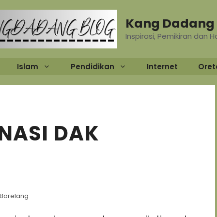
Kang Dadang 
Inspirasi, Pemikiran dan 
Islam
Pendidikan
Internet
Oret
NASI DAK
 Barelang