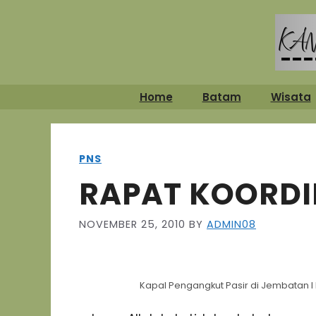
Skip
to
content
Home
Batam
Wisata
PNS
RAPAT KOORDI
NOVEMBER 25, 2010
BY
ADMIN08
Kapal Pengangkut Pasir di Jembatan I