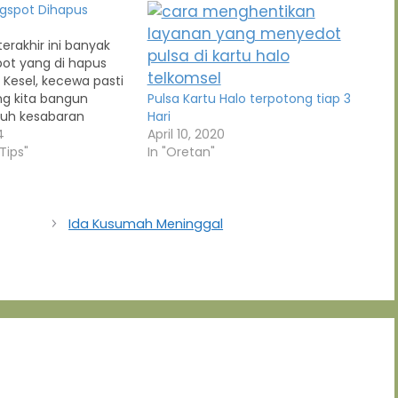
ogspot Dihapus
erakhir ini banyak
pot yang di hapus
 Kesel, kecewa pasti
ng kita bangun
Pulsa Kartu Halo terpotong tiap 3
uh kesabaran
Hari
i langsung lenyap
4
April 10, 2020
apa detik saja. Tapi
Tips"
In "Oretan"
agi kita gak punya
, kita disitu
ang" , jadi wajar
" sewaktu-waktu. Nah
Ida Kusumah Meninggal
 / alasannya apa