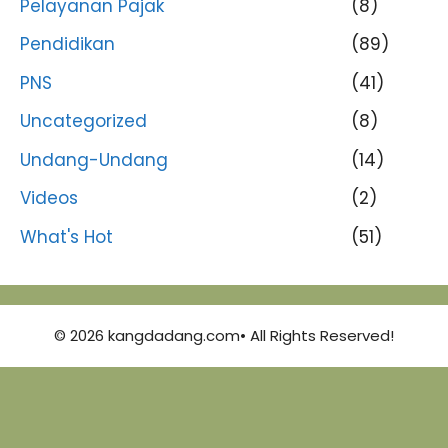
Pelayanan Pajak
(8)
Pendidikan
(89)
PNS
(41)
Uncategorized
(8)
Undang-Undang
(14)
Videos
(2)
What's Hot
(51)
© 2026 kangdadang.com• All Rights Reserved!