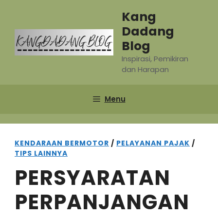
Skip
Kang
to
Dadang
content
Blog
Inspirasi, Pemikiran
dan Harapan
Menu
KENDARAAN BERMOTOR
/
PELAYANAN PAJAK
/
TIPS LAINNYA
PERSYARATAN
PERPANJANGAN