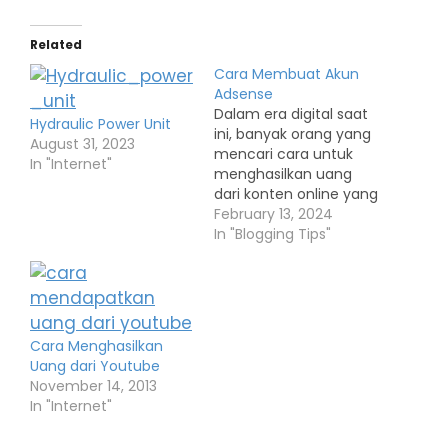
Related
Cara Membuat Akun
Adsense
Dalam era digital saat
Hydraulic Power Unit
ini, banyak orang yang
August 31, 2023
mencari cara untuk
In "Internet"
menghasilkan uang
dari konten online yang
mereka buat. Salah
February 13, 2024
satu cara yang populer
In "Blogging Tips"
adalah melalui
program periklanan
seperti Google
AdSense. Dengan
AdSense, Anda dapat
Cara Menghasilkan
menghasilkan uang
Uang dari Youtube
dengan menampilkan
November 14, 2013
iklan di situs web, blog,
In "Internet"
atau channel YouTube
Anda. Berikut adalah…