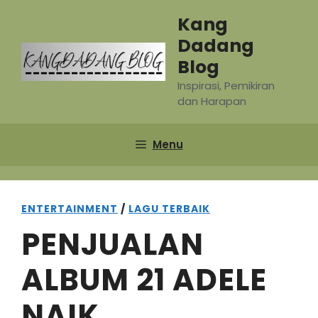
Skip
Kang
to
Dadang
content
Blog
Inspirasi, Pemikiran
dan Harapan
Menu
ENTERTAINMENT
/
LAGU TERBAIK
PENJUALAN
ALBUM 21 ADELE
NAIK