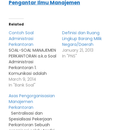
Pengantar Ilmu Manajemen
Related
Contoh Soal
Definisi dan Ruang
Administrasi
Lingkup Barang Milik
Perkantoran
Negara/Daerah
SOAL-SOAL MANAJEMEN
January 21, 2013
PERKANTORAN a.k.a Soal
In "PNS"
Administrasi
Perkantoran 1.
Komunikasi adalah
proses penyampaian
March 9, 2014
ide dari suatu sumber
In "Bank Soal"
berita ke tempat
Asas Pengorganisasian
tujuan. Pengertian
Manajemen
komunikasi ini adalah
Perkantoran
pendapat … a.
Sentralisasi dan
Ensiklopedi
Spesialisasi Pekerjaan
Administrasi+ d. Keith
Perkantoran Sebuah
Davisrat b. Charles E.