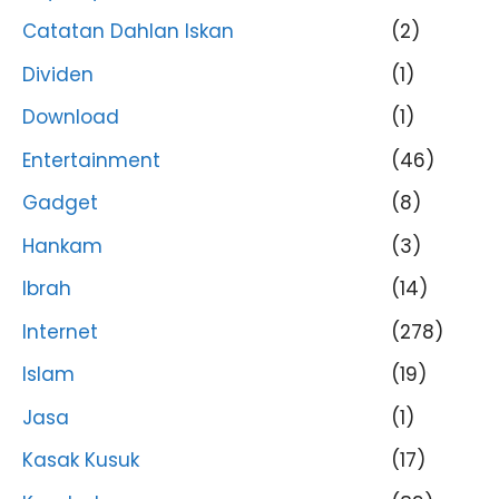
Catatan Dahlan Iskan
(2)
Dividen
(1)
Download
(1)
Entertainment
(46)
Gadget
(8)
Hankam
(3)
Ibrah
(14)
Internet
(278)
Islam
(19)
Jasa
(1)
Kasak Kusuk
(17)
Kesehatan
(89)