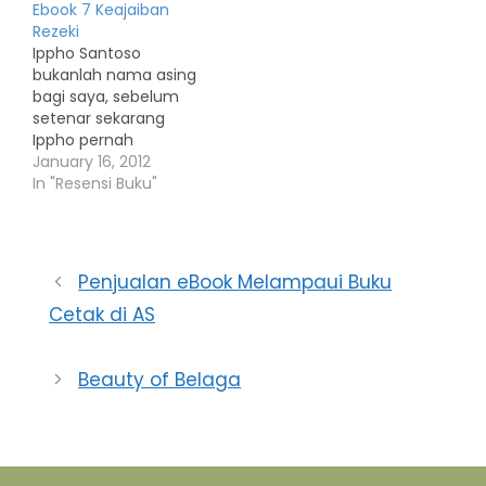
Rezeki
Ippho Santoso
bukanlah nama asing
bagi saya, sebelum
setenar sekarang
Ippho pernah
memberikan
January 16, 2012
bimbingan customer
In "Resensi Buku"
satisfaction ketika
saya masih bekerja di
salah satu rumah sakit
swasta di kota batam.
Penjualan eBook Melampaui Buku
Beliau sekarang sudah
Cetak di AS
pindah dari Batam dan
bermukim di Provinsi
Banten. Ini adalah buku
Beauty of Belaga
salah satu karya mas
Ippho: Judul :…