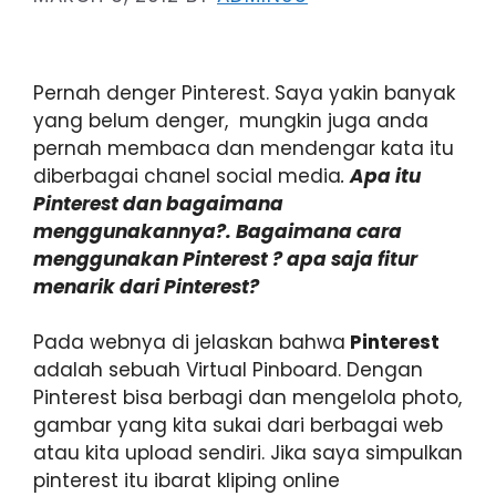
Pernah denger Pinterest. Saya yakin banyak
yang belum denger, mungkin juga anda
pernah membaca dan mendengar kata itu
diberbagai chanel social media
.
Apa itu
Pinterest dan bagaimana
menggunakannya?. Bagaimana cara
menggunakan Pinterest ? apa saja fitur
menarik dari Pinterest?
Pada webnya di jelaskan bahwa
Pinterest
adalah sebuah Virtual Pinboard. Dengan
Pinterest bisa berbagi dan mengelola photo,
gambar yang kita sukai dari berbagai web
atau kita upload sendiri. Jika saya simpulkan
pinterest itu ibarat kliping online