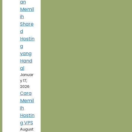
an
Memil
ih
Share
d
Hostin
g
yang
Hand
al
Januar
y 17,
2026
Cara
Memil
ih
Hostin
g VPS
August