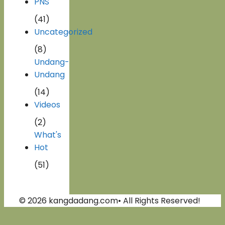
PNS
(41)
Uncategorized
(8)
Undang-
Undang
(14)
Videos
(2)
What's
Hot
(51)
© 2026 kangdadang.com• All Rights Reserved!