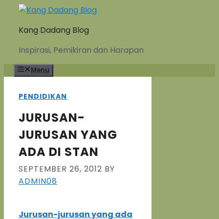
Skip
to
Kang Dadang Blog
content
Inspirasi, Pemikiran dan Harapan
Menu
PENDIDIKAN
JURUSAN-
JURUSAN YANG
ADA DI STAN
SEPTEMBER 26, 2012
BY
ADMIN08
Jurusan-jurusan yang ada