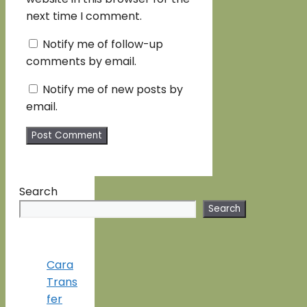
next time I comment.
Notify me of follow-up
comments by email.
Notify me of new posts by
email.
Search
Search
Cara
Trans
fer