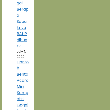
gal
Berap
a
Sebai
knya
BAHP
dibua
t?
July 7,
2026
Conto
h
Berita
Acara
Mini
Komp
etisi
Gagal