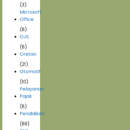
(3)
Microsoft
Office
(8)
OJS
(8)
Oretan
(21)
Otomotif
(10)
Pelayanan
Pajak
(8)
Pendidikan
(89)