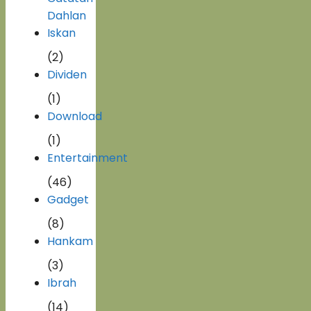
Dahlan
Iskan
(2)
Dividen
(1)
Download
(1)
Entertainment
(46)
Gadget
(8)
Hankam
(3)
Ibrah
(14)