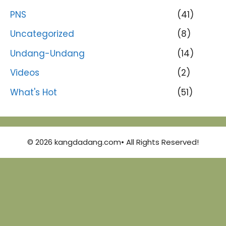
PNS
(41)
Uncategorized
(8)
Undang-Undang
(14)
Videos
(2)
What's Hot
(51)
© 2026 kangdadang.com• All Rights Reserved!