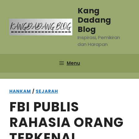
Skip
Kang
to
Dadang
content
Blog
Inspirasi, Pemikiran
dan Harapan
Menu
HANKAM
/
SEJARAH
FBI PUBLIS
RAHASIA ORANG
TERKENAL