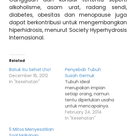
alkoholisme, asam urat, radang sendi,
diabetes, obesitas dan menopause juga
dapat berkontribusi untuk mengembangkan
hiperhidrosis, menurut Society Hyperhydrosis
Internasional.
Related
Batuk itu Sehat Lho!
Penyebab Tubuh
December 16, 2012
Susah Gemuk
In "Kesehatan"
Tubuh ideal
merupakan impian
setiap orang, namun
tentu diperlukan usaha
untuk mencapainya.
Mungkin Anda sudah
February 24, 2014
lelah dengan berbagai
In "Kesehatan"
cara
5 Mitos Menyesatkan
untuk meningkatkan
Soal Makanan