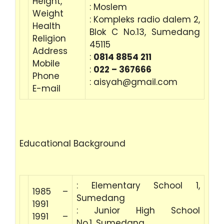
Height,
: Moslem
Weight
: Kompleks radio dalem 2,
Health
Blok C No.13, Sumedang
Religion
45115
Address
:
0814 8854 211
Mobile
:
022 – 367666
Phone
: aisyah@gmail.com
E-mail
Educational Background
: Elementary School 1,
1985 –
Sumedang
1991
: Junior High School
1991 –
No.1, Sumedang