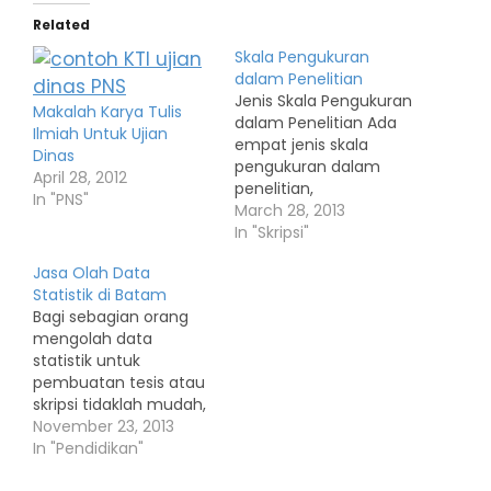
Related
Skala Pengukuran
dalam Penelitian
Jenis Skala Pengukuran
Makalah Karya Tulis
dalam Penelitian Ada
Ilmiah Untuk Ujian
empat jenis skala
Dinas
pengukuran dalam
April 28, 2012
penelitian,
In "PNS"
yaitu nominal, ordinal, i
March 28, 2013
nterval dan ratio. 1.
In "Skripsi"
Skala pengukuran
Jasa Olah Data
nominal Skala
Statistik di Batam
pengukuran
Bagi sebagian orang
nominal adalah skala
mengolah data
yang memungkinkan
statistik untuk
peneliti
pembuatan tesis atau
mengelompokkan
skripsi tidaklah mudah,
subyek kedalam
tetapi bagi sebagian
November 23, 2013
kategori atau
yang lain tidak ada
In "Pendidikan"
kelompok. Skala
masalah. Olah data
nominal digunakan