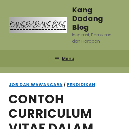
Skip
Kang
to
Dadang
content
Blog
Inspirasi, Pemikiran
dan Harapan
Menu
JOB DAN WAWANCARA
/
PENDIDIKAN
CONTOH
CURRICULUM
VITAE DALAM