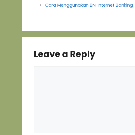
listrik, dll), pembayaran pajak
Cara Menggunakan BNI Internet Banking
dan pembelian voucher pulsa
kartu prabayar, tetapi hanya
dapat melihat…
Leave a Reply
Comment