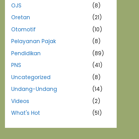
OJS
(8)
Oretan
(21)
Otomotif
(10)
Pelayanan Pajak
(8)
Pendidikan
(89)
PNS
(41)
Uncategorized
(8)
Undang-Undang
(14)
Videos
(2)
What's Hot
(51)