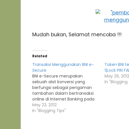
Mudah bukan, Selamat mencoba !!!
Related
Transaksi Menggunakan BNI e-
Token BNI te
Secure
1|Lock PIN FA
BNI e-Secure merupakan
May 26, 201
sebuah alat konversi yang
In "Blogging 
berfungsi sebagai pengaman
tambahan dalam bertransaksi
online di Internet Banking pada
bank BNI. Tanpa BNI e-Secure
May 23, 2012
nasabah BNI tidak dapat
In "Blogging Tips"
melakukan transaksi finansial
yang meliputi transfer uang,
pembayaran tagihan (telepon,