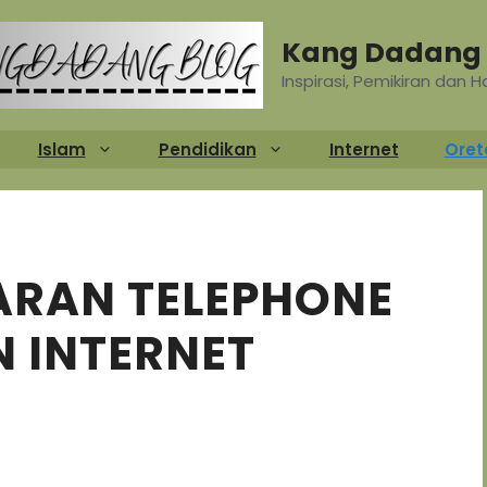
Kang Dadang 
Inspirasi, Pemikiran dan 
Islam
Pendidikan
Internet
Oret
RAN TELEPHONE
 INTERNET