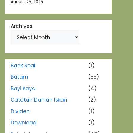
August 25, 2025
Archives
Bank Soal
(1)
Batam
(55)
Bayi saya
(4)
Catatan Dahlan Iskan
(2)
Dividen
(1)
Download
(1)