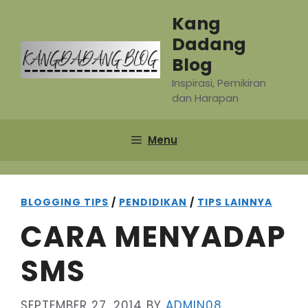
Skip
Kang
to
Dadang
content
Blog
Inspirasi, Pemikiran
dan Harapan
Menu
BLOGGING TIPS
/
PENDIDIKAN
/
TIPS LAINNYA
CARA MENYADAP
SMS
SEPTEMBER 27, 2014
BY
ADMIN08