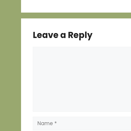
sebagai con
jenis kelami
dan area ge
mengidentif
Leave a Reply
Comment
Name