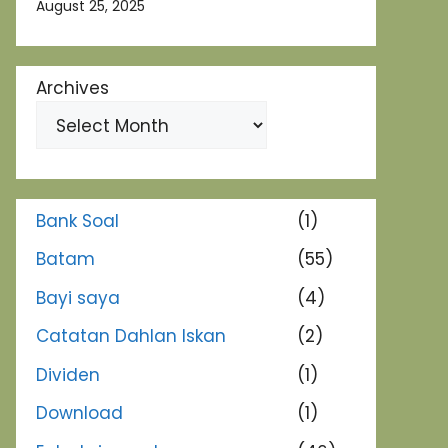
August 25, 2025
Archives
Bank Soal
(1)
Batam
(55)
Bayi saya
(4)
Catatan Dahlan Iskan
(2)
Dividen
(1)
Download
(1)