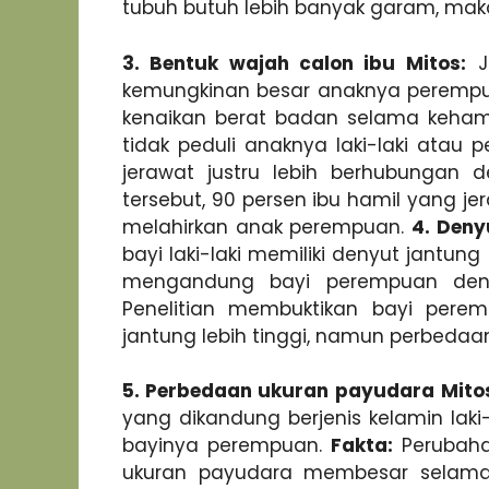
tubuh butuh lebih banyak garam, mak
3. Bentuk wajah calon ibu
Mitos:
Ji
kemungkinan besar anaknya peremp
kenaikan berat badan selama kehami
tidak peduli anaknya laki-laki atau 
jerawat justru lebih berhubungan d
tersebut, 90 persen ibu hamil yang 
melahirkan anak perempuan.
4. Deny
bayi laki-laki memiliki denyut jantun
mengandung bayi perempuan deny
Penelitian membuktikan bayi per
jantung lebih tinggi, namun perbedaan 
5. Perbedaan ukuran payudara
Mito
yang dikandung berjenis kelamin laki-
bayinya perempuan.
Fakta:
Perubaha
ukuran payudara membesar selama