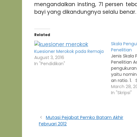
mengandalkan insting, 71 persen teb
bayi yang dikandungnya selalu benar.
Related
Skala Peng
Penelitian
Kuesioner Merokok pada Remaja
Jenis Skala
August 3, 2016
Penelitian A
In "Pendidikan"
pengukuran 
yaitu nominal
an ratio. 1.
nominal Ska
March 28, 2
nominal ada
In "Skripsi"
memungkink
mengelomp
kedalam kat
kelompok. S
Mutasi Pejabat Pemko Batam Akhir
nominal dig
Februari 2012
mengklasifi
individual a