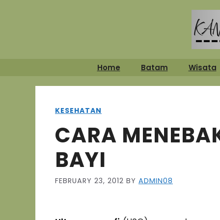
Skip
to
content
Home
Batam
Wisata
KESEHATAN
CARA MENEBAK
BAYI
FEBRUARY 23, 2012
BY
ADMIN08