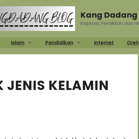
Kang Dadang 
Inspirasi, Pemikiran dan 
Islam
Pendidikan
Internet
Oret
 JENIS KELAMIN