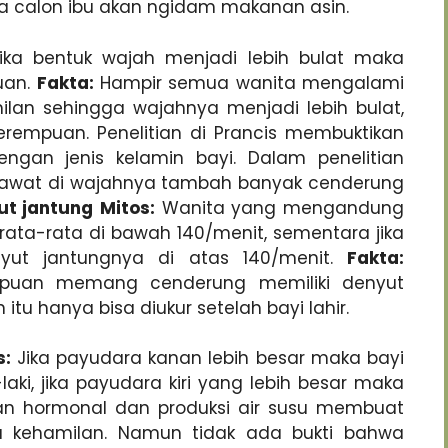
a calon ibu akan ngidam makanan asin.
ka bentuk wajah menjadi lebih bulat maka
uan.
Fakta:
Hampir semua wanita mengalami
lan sehingga wajahnya menjadi lebih bulat,
perempuan. Penelitian di Prancis membuktikan
engan jenis kelamin bayi. Dalam penelitian
jerawat di wajahnya tambah banyak cenderung
ut jantung
Mitos:
Wanita yang mengandung
g rata-rata di bawah 140/menit, sementara jika
ut jantungnya di atas 140/menit.
Fakta:
empuan memang cenderung memiliki denyut
itu hanya bisa diukur setelah bayi lahir.
s:
Jika payudara kanan lebih besar maka bayi
laki, jika payudara kiri yang lebih besar maka
n hormonal dan produksi air susu membuat
 kehamilan. Namun tidak ada bukti bahwa