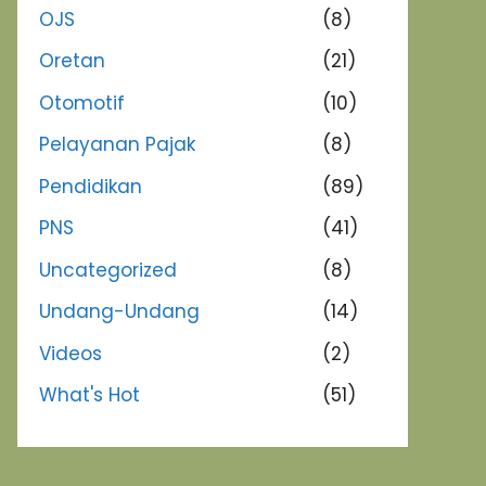
OJS
(8)
Oretan
(21)
Otomotif
(10)
Pelayanan Pajak
(8)
Pendidikan
(89)
PNS
(41)
Uncategorized
(8)
Undang-Undang
(14)
Videos
(2)
What's Hot
(51)