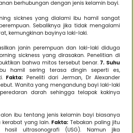
anan berhubungan dengan jenis kelamin bayi.
ning sicknes yang dialami ibu hamil sangat
erempuan. Sebaliknya jika tidak mengalami
rat, kemungkinan bayinya laki-laki.
lkan janin perempuan dan laki-laki diduga
ing sickness yang dirasakan. Penelitian di
uktikan bahwa mitos tersebut benar.
7. Suhu
bu hamil sering terasa dingin seperti es,
ki.
Fakta:
Peneliti dari Jerman, Dr Alexander
ut. Wanita yang mengandung bayi laki-laki
peredaran darah sehingga telapak kakinya
lon ibu tentang jenis kelamin bayi biasanya
 kerabat yang lain.
Fakta:
Tebakan paling jitu
 hasil ultrasonografi (USG). Namun jika