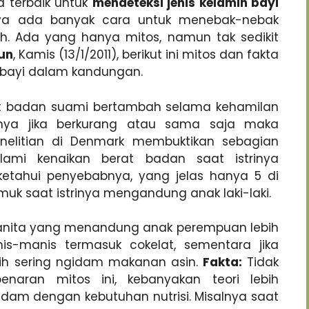
 terbaik untuk
mendeteksi jenis kelamin bayi
nya ada banyak cara untuk menebak-nebak
. Ada yang hanya mitos, namun tak sedikit
un
, Kamis (13/1/2011), berikut ini mitos dan fakta
 bayi dalam kandungan.
t badan suami bertambah selama kehamilan
nya jika berkurang atau sama saja maka
elitian di Denmark membuktikan sebagian
ami kenaikan berat badan saat istrinya
iketahui penyebabnya, yang jelas hanya 5 di
muk saat istrinya mengandung anak laki-laki.
nita yang menandung anak perempuan lebih
-manis termasuk cokelat, sementara jika
ih sering ngidam makanan asin.
Fakta:
Tidak
aran mitos ini, kebanyakan teori lebih
dam dengan kebutuhan nutrisi. Misalnya saat