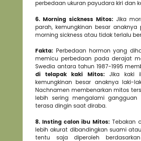
perbedaan ukuran payudara kiri dan k
6. Morning sickness
Mitos:
Jika mor
parah, kemungkinan besar anaknya p
morning sickness atau tidak terlalu be
Fakta:
Perbedaan hormon yang dihasi
memicu perbedaan pada derajat morn
Swedia antara tahun 1987-1995 memb
di telapak kaki
Mitos:
Jika kaki i
kemungkinan besar anaknya laki-la
Nachnamen membenarkan mitos terseb
lebih sering mengalami gangguan 
terasa dingin saat diraba.
8. Insting calon ibu
Mitos:
Tebakan ca
lebih akurat dibandingkan suami atau
tentu saja diperoleh berdasarkan