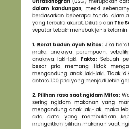
Ultrasonografi
(USG) merupakan cara
dalam kandungan
, meski sebenar
berdasarkan beberapa tanda alamiah
yang terbukti akurat. Dikutip dari
The S
seputar tebak-menebak jenis kelamin
1. Berat badan ayah
Mitos:
Jika bera
maka anaknya perempuan, sebalik
anaknya laki-laki.
Fakta:
Sebuah pen
besar pria memang tidak mengal
mengandung anak laki-laki. Tidak d
antara 100 pria yang menjadi lebih ge
2. Pilihan rasa saat ngidam
Mitos:
Wa
sering ngidam makanan yang manis
mengandung anak laki-laki maka leb
ada data yang membuktikan keben
mengaitkan pilihan makanan saat ngi