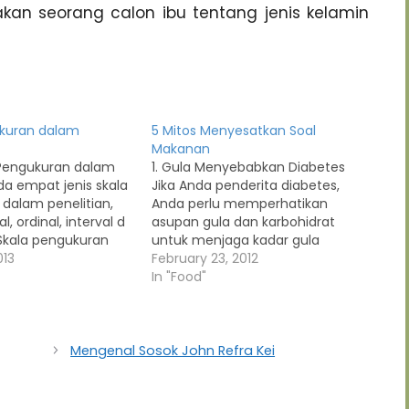
akan seorang calon ibu tentang jenis kelamin
ukuran dalam
5 Mitos Menyesatkan Soal
Makanan
 Pengukuran dalam
1. Gula Menyebabkan Diabetes
da empat jenis skala
Jika Anda penderita diabetes,
dalam penelitian,
Anda perlu memperhatikan
, ordinal, interval d
asupan gula dan karbohidrat
 Skala pengukuran
untuk menjaga kadar gula
la pengukuran
013
darah. Bila bukan diabetes,
February 23, 2012
lah skala yang
asupan gula tak menyebabkan
In "Food"
an peneliti
diabetes. Yang benar, makanan
okkan subyek
tinggi kalori, termasuk banyak
egori atau
minum dan makan manis,
kala
kegemukan, dan tak pernah
Mengenal Sosok John Refra Kei
unakan untuk
olahraga adalah faktor risiko
kasikan obyek,
utama penyebab penyakit
tau kelompok;
diabetes…