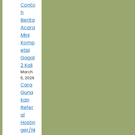
Conto
h
Berita
Acara
Mini
Komp
etisi
Gagal
2 Kali
March
5, 2026
Cara
Guna
kan
Refer
al
Hostin
ger/Ni