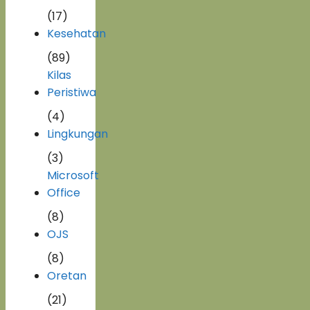
(17)
Kesehatan
(89)
Kilas
Peristiwa
(4)
Lingkungan
(3)
Microsoft
Office
(8)
OJS
(8)
Oretan
(21)