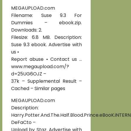
MEGAUPLOAD.com
Filename: Suse 9.3 For
Dummies – ebook.zip.
Downloads: 2.
Filesize: 6.8 MB. Description:
Suse 9.3 ebook. Advertise with
us •
Report abuse • Contact us …
www.megaupload.com/?
d=25UG6OJZ –
37k – Supplemental Result –
Cached – Similar pages
MEGAUPLOAD.com
Description:
Harry.Potter.And.The.Half.Blood.Prince.eBooK.iNTER
DeFaCto –
Upload by Staz. Advertise with