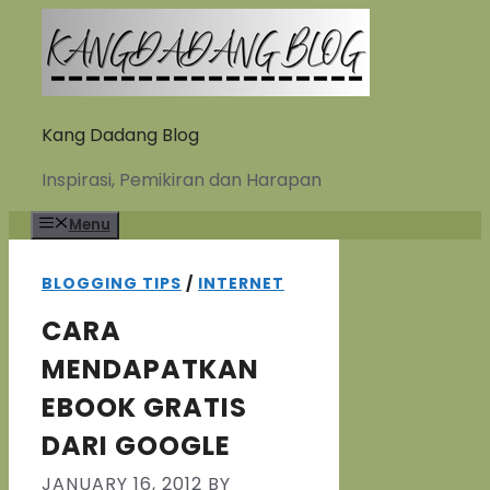
Skip
to
content
Kang Dadang Blog
Inspirasi, Pemikiran dan Harapan
Menu
BLOGGING TIPS
/
INTERNET
CARA
MENDAPATKAN
EBOOK GRATIS
DARI GOOGLE
JANUARY 16, 2012
BY