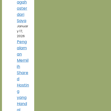
agah
oster
dari
Saya
Januar
y 17,
2026
Peng
alam
an
Memil
ih
Share
d
Hostin
g
yang
Hand
al