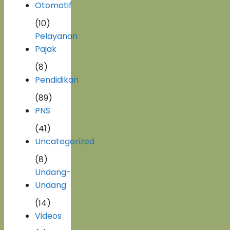
Otomotif
(10)
Pelayanan
Pajak
(8)
Pendidikan
(89)
PNS
(41)
Uncategorized
(8)
Undang-
Undang
(14)
Videos