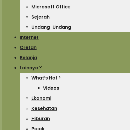
Microsoft Office
Sejarah
Undang-Undang
Internet
Oretan
Belanja
Lainnya
What’s Hot
Videos
Ekonomi
Kesehatan
Hiburan
Pajak