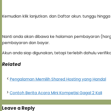
Kemudian klik lanjutkan. dan Daftar akun. tunggu hingga 
Nanti anda akan dibawa ke halaman pembayaran (harga
pembayaran dan bayar.
Akun anda siap digunakan, tetapi terlebih dahulu verifika
Related
Pengalaman Memilih Shared Hosting yang Handal
Contoh Berita Acara Mini Kompetisi Gagal 2 Kali
Leave a Reply