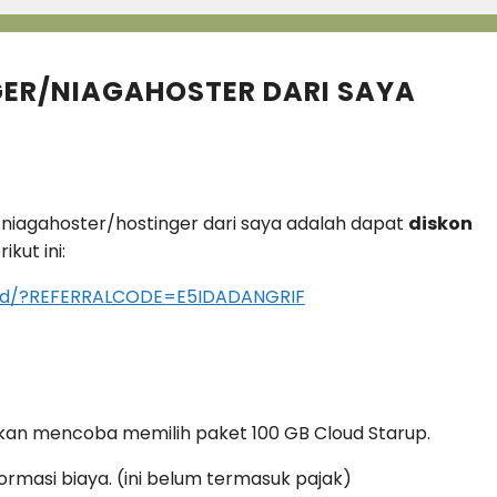
ER/NIAGAHOSTER DARI SAYA
niagahoster/hostinger dari saya adalah dapat
diskon
kut ini:
co.id/?REFERRALCODE=E5IDADANGRIF
a akan mencoba memilih paket 100 GB Cloud Starup.
rmasi biaya. (ini belum termasuk pajak)