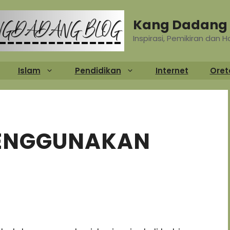
Kang Dadang 
Inspirasi, Pemikiran dan 
Islam
Pendidikan
Internet
Oret
MENGGUNAKAN