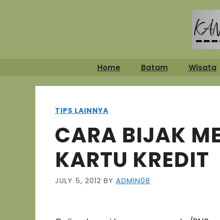
Skip
to
content
Home
Batam
Wisata
TIPS LAINNYA
CARA BIJAK 
KARTU KREDIT
JULY 5, 2012
BY
ADMIN08