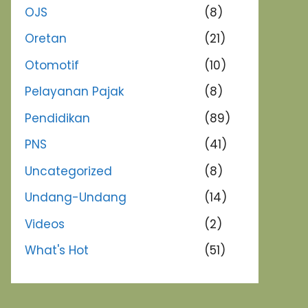
OJS
(8)
Oretan
(21)
Otomotif
(10)
Pelayanan Pajak
(8)
Pendidikan
(89)
PNS
(41)
Uncategorized
(8)
Undang-Undang
(14)
Videos
(2)
What's Hot
(51)