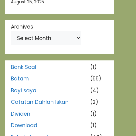
August 25, 2025
Archives
Bank Soal
(1)
Batam
(55)
Bayi saya
(4)
Catatan Dahlan Iskan
(2)
Dividen
(1)
Download
(1)