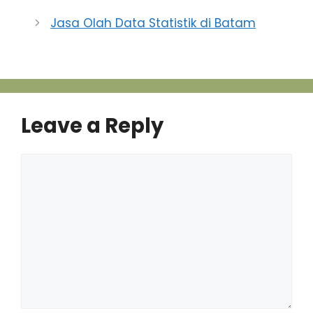
(0778) 422497 atau
(0778) 452222 Toko
Jasa Olah Data Statistik di Batam
glassy berada
disamping showroom
hyundai dan
showroom honda.
Leave a Reply
Comment