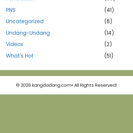
PNS
(41)
Uncategorized
(8)
Undang-Undang
(14)
Videos
(2)
What's Hot
(51)
© 2026 kangdadang.com• All Rights Reserved!