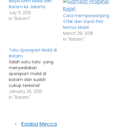
Biaya Kirim Mobil dari
Batam ke Jakarta
July 11, 2012
Cara memperpanjang
In "Batam"
STNK dan Ganti Plat
Nomor Mobil
March 29, 2018
In "Batam"
Toko Sparepart Mobil di
Batam
Salah satu toko yang
menyediakan
sparepart mobil di
batam dan sudah
cukup terkenal
adalah Glassy Toko
January 26, 2013
beralamat Jl Teuku
In "Batam"
Umar Komplek Asean 3.
Kampung Seraya,
Pelita-Batu
Ampar Batam 29454
Kaaba Mecca
Kepulauan Riau telpon