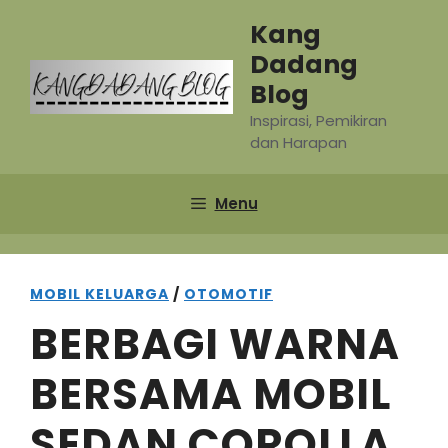
Skip
Kang
to
Dadang
content
Blog
Inspirasi, Pemikiran
dan Harapan
Menu
MOBIL KELUARGA
/
OTOMOTIF
BERBAGI WARNA
BERSAMA MOBIL
SEDAN COROLLA