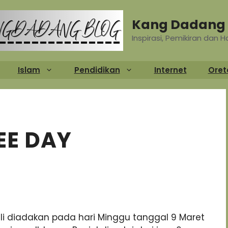
Kang Dadang 
Inspirasi, Pemikiran dan 
Islam
Pendidikan
Internet
Oret
EE DAY
i diadakan pada hari Minggu tanggal 9 Maret