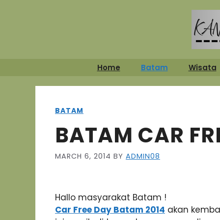
Skip
to
content
Home
Batam
Wisata
BATAM
BATAM CAR FR
MARCH 6, 2014
BY
ADMIN08
Hallo masyarakat Batam !
Car Free Day Batam 2014
akan kembal