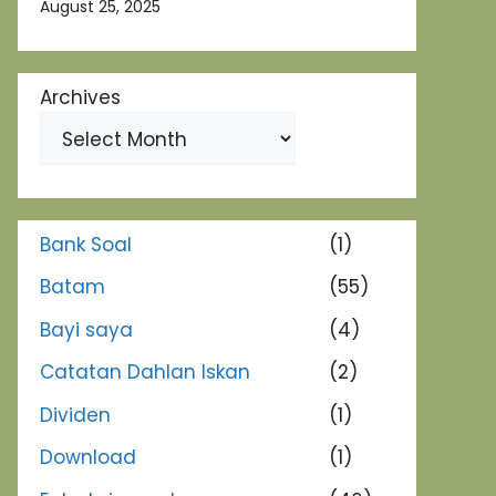
August 25, 2025
Archives
Bank Soal
(1)
Batam
(55)
Bayi saya
(4)
Catatan Dahlan Iskan
(2)
Dividen
(1)
Download
(1)