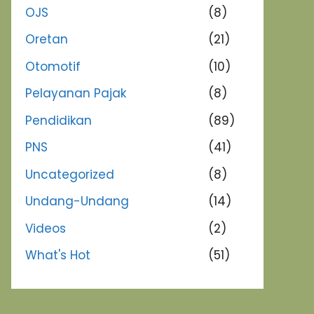
OJS
(8)
Oretan
(21)
Otomotif
(10)
Pelayanan Pajak
(8)
Pendidikan
(89)
PNS
(41)
Uncategorized
(8)
Undang-Undang
(14)
Videos
(2)
What's Hot
(51)