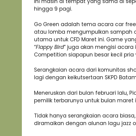
ini masih di tempat yang sama di sepa
hingga 9 pagi.
Go Green adalah tema acara car free 
atau lomba mengumpulkan sampah or
utama untuk CFD Maret ini. Game ya
“
Flappy Bird
” juga akan mengisi acara 
Competition siapapun besar kecil pria
Serangkaian acara dari komunitas sh
lagi dengan keikutsertaan SKPD Batam 
Meneruskan dari bulan februari lalu, Pi
pemilik terbarunya untuk bulan maret i
Tidak hanya serangkaian acara biasa,
diramaikan dengan alunan lagu jazz o