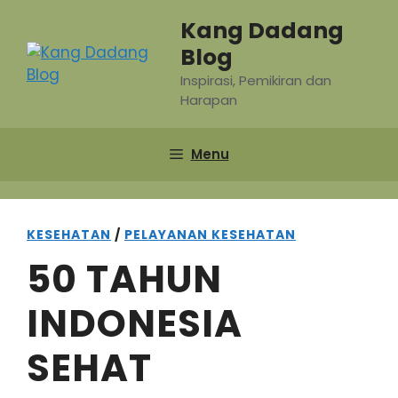
Skip
Kang Dadang
to
Blog
content
Inspirasi, Pemikiran dan
Harapan
Menu
KESEHATAN
/
PELAYANAN KESEHATAN
50 TAHUN
INDONESIA
SEHAT