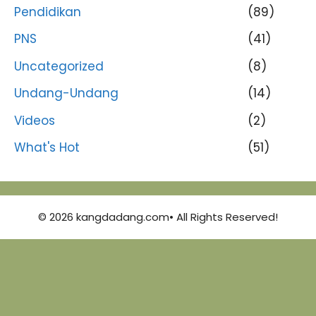
Pendidikan
(89)
PNS
(41)
Uncategorized
(8)
Undang-Undang
(14)
Videos
(2)
What's Hot
(51)
© 2026 kangdadang.com• All Rights Reserved!