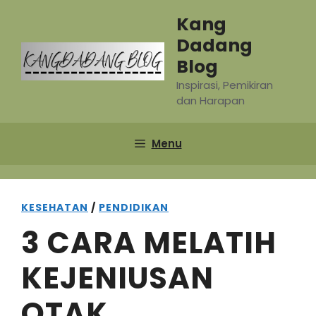
Skip
Kang
to
Dadang
content
Blog
Inspirasi, Pemikiran
dan Harapan
Menu
KESEHATAN
/
PENDIDIKAN
3 CARA MELATIH
KEJENIUSAN
OTAK