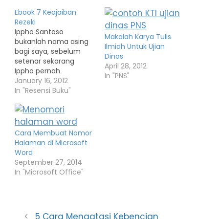
Ebook 7 Keajaiban
Rezeki
Ippho Santoso
Makalah Karya Tulis
bukanlah nama asing
Ilmiah Untuk Ujian
bagi saya, sebelum
Dinas
setenar sekarang
April 28, 2012
Ippho pernah
In "PNS"
memberikan
January 16, 2012
bimbingan customer
In "Resensi Buku"
satisfaction ketika
saya masih bekerja di
salah satu rumah sakit
swasta di kota batam.
Cara Membuat Nomor
Beliau sekarang sudah
Halaman di Microsoft
pindah dari Batam dan
Word
bermukim di Provinsi
September 27, 2014
Banten. Ini adalah buku
In "Microsoft Office"
salah satu karya mas
Ippho: Judul :…
5 Cara Mengatasi Kebencian