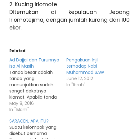
2. Kucing Iriomote
Ditemukan di kepulauan Jepang
Iriomotejima, dengan jumlah kurang dari 100
ekor.
Related
Ad Dajjal dan Turunnya
Pengakuan Injil
Isa Al Masih
terhadap Nabi
Tanda besar adalah
Muhammad SAW
tanda yang
June 12, 2012
menunjukkan sudah
In "Ibrah"
sangat dekatnya
kiamat. Apabila tanda
yang satu tiba, maka
May 8, 2016
akan diiringi dengan
In "Islam"
tanda berikutnya
SARACEN, APA ITU?
secara beruntun.
Suatu kelompok yang
Rasulullah shallallahu
disebut bernama
‘alaihi wa sallam