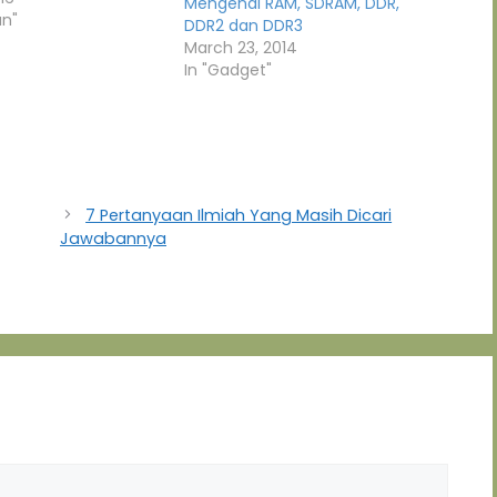
Mengenal RAM, SDRAM, DDR,
an"
DDR2 dan DDR3
March 23, 2014
In "Gadget"
7 Pertanyaan Ilmiah Yang Masih Dicari
Jawabannya