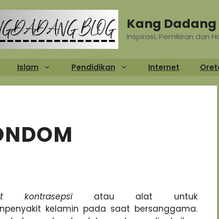
Kang Dadang 
Inspirasi, Pemikiran dan 
Islam
Pendidikan
Internet
Oret
KONDOM
at kontrasepsi
atau alat untuk
npenyakit kelamin pada saat bersanggama.