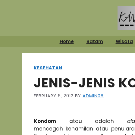
Skip
to
content
Home
Batam
Wisata
KESEHATAN
JENIS-JENIS 
FEBRUARY 8, 2012
BY
ADMIN08
Kondom
atau adalah
al
mencegah kehamilan atau penulara