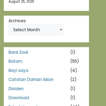
August 25, 2025
Archives
Bank Soal
(1)
Batam
(55)
Bayi saya
(4)
Catatan Dahlan Iskan
(2)
Dividen
(1)
Download
(1)