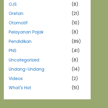
OJS
(8)
Oretan
(21)
Otomotif
(10)
Pelayanan Pajak
(8)
Pendidikan
(89)
PNS
(41)
Uncategorized
(8)
Undang-Undang
(14)
Videos
(2)
What's Hot
(51)