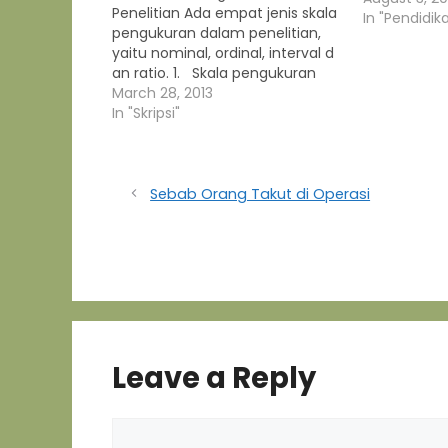
Penelitian Ada empat jenis skala
In "Pendidik
pengukuran dalam penelitian,
yaitu nominal, ordinal, interval d
an ratio. 1. Skala pengukuran
nominal Skala pengukuran
March 28, 2013
nominal adalah skala yang
In "Skripsi"
memungkinkan peneliti
mengelompokkan subyek
kedalam kategori atau
kelompok. Skala
Sebab Orang Takut di Operasi
nominal digunakan untuk
mengklasifikasikan obyek,
individual atau kelompok;
sebagai contoh mengklasifikasi
jenis kelamin, agama, pekerjaan,
dan area geografis. Dalam
mengidentifikasi hal-hal…
Leave a Reply
Comment