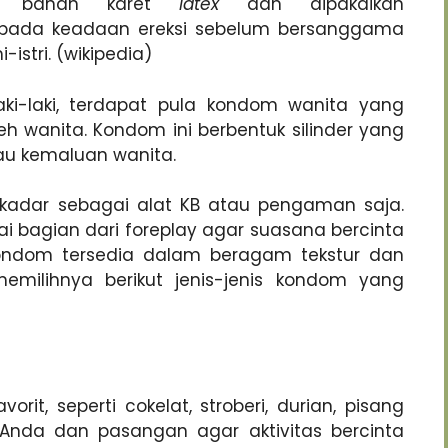
ri bahan karet
latex
dan dipakaikan
a pada keadaan ereksi sebelum bersanggama
stri. (wikipedia)
ki-laki, terdapat pula kondom wanita yang
h wanita. Kondom ini berbentuk silinder yang
au kemaluan wanita.
kadar sebagai alat KB atau pengaman saja.
 bagian dari foreplay agar suasana bercinta
kondom tersedia dalam beragam tekstur dan
milihnya berikut jenis-jenis kondom yang
rit, seperti cokelat, stroberi, durian, pisang
Anda dan pasangan agar aktivitas bercinta