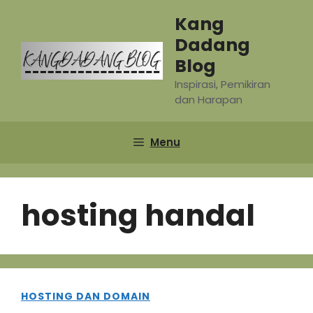
Skip
Kang
to
Dadang
content
Blog
Inspirasi, Pemikiran
dan Harapan
Menu
hosting handal
HOSTING DAN DOMAIN